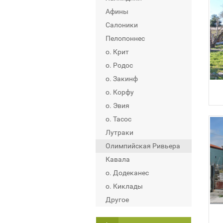
Афины
Салоники
Пелопоннес
о. Крит
о. Родос
о. Закинф
о. Корфу
о. Эвия
о. Тасос
Лутраки
Олимпийская Ривьера
Кавала
о. Додеканес
о. Киклады
Другое