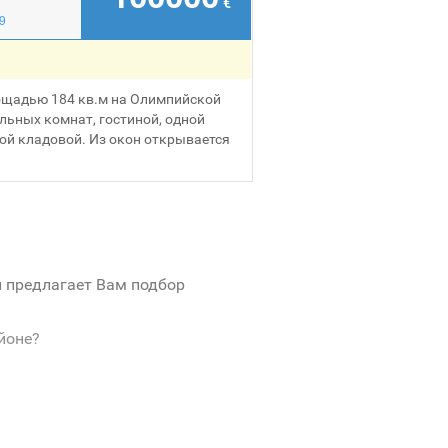
€
9
ощадью 184 кв.м на Олимпийской
альных комнат, гостиной, одной
ной кладовой. Из окон открывается
и предлагает Вам подбор
йоне?