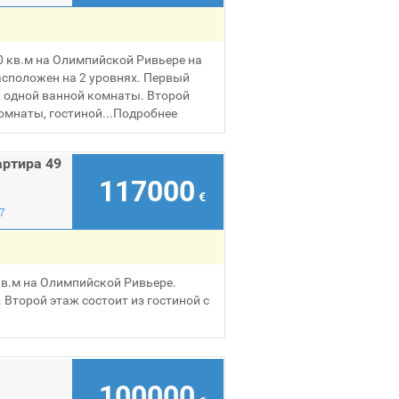
 кв.м на Олимпийской Ривьере на
асположен на 2 уровнях. Первый
й, одной ванной комнаты. Второй
омнаты, гостиной...
Подробнее
артира 49
117000
€
7
в.м на Олимпийской Ривьере.
 Второй этаж состоит из гостиной с
100000