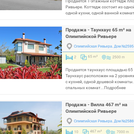
Продается 1-этажный коттедж пл
Ривьере. Коттедж состоит из одно
одной кухни, одной ванной комнат
Продажа - Таунхаус 65 m² на
Олимпийской Ривьере
Олимпийская Ривьера.
Дом №2595
2
2500 m
65 m²
Продается таунхаус площадью 65 
Таyнхаус расположен на 2 уровнях
с кухней, одной душевой комнаты.
спальных комнат...
Подробнее
Продажа - Вилла 467 m² на
Олимпийской Ривьере
Олимпийская Ривьера.
Дом №2586
10
7000 m
467 m²