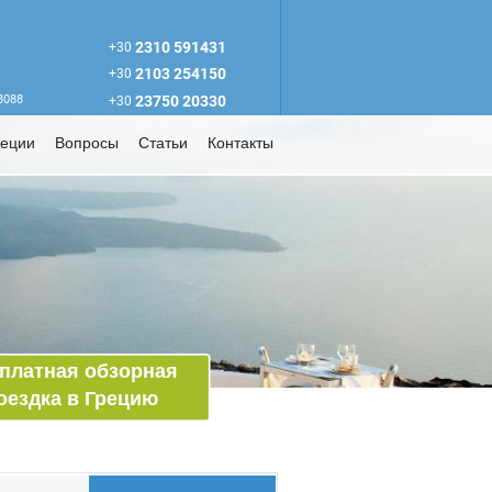
2310 591431
+30
2103 254150
+30
63088
23750 20330
+30
реции
Вопросы
Статьи
Контакты
платная обзорная
оездка в Грецию