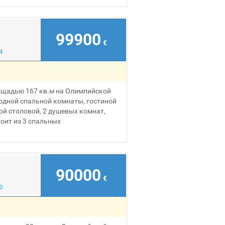
99900
€
4
ощадью 167 кв.м на Олимпийской
 одной спальной комнаты, гостиной
дной столовой, 2 душевых комнат,
оит из 3 спальных
90000
€
0