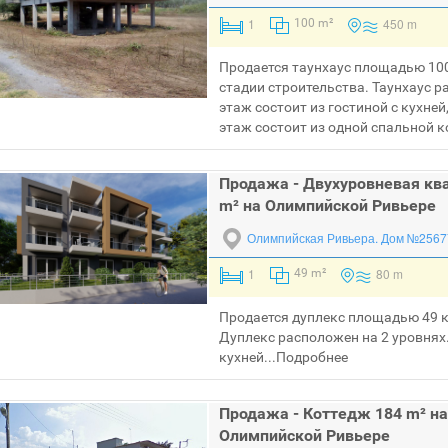
1
450 m
100 m²
Продается таунхаус площадью 100
стадии строительства. Таyнхаус р
этаж состоит из гостиной с кухне
этаж состоит из одной спальной к
Продажа - Двухуровневая кв
m² на Олимпийской Ривьере
Олимпийская Ривьера.
Дом №2567
1
80 m
49 m²
Продается дуплекс площадью 49 к
Дуплекс расположен на 2 уровнях.
кухней...
Подробнее
Продажа - Коттедж 184 m² на
Олимпийской Ривьере