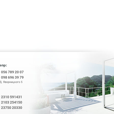
епр:
8
056 789 20 07
8
098 696 39 79
 Д. Яворницкого 5
2310 591431
0
2103 254150
0
0
23750 20330