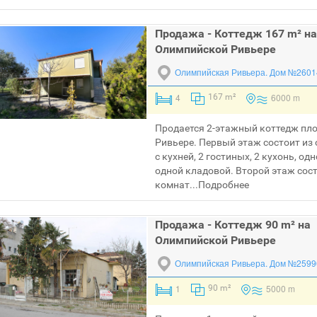
Продажа - Коттедж 167 m² на
Олимпийской Ривьере
Олимпийская Ривьера.
Дом №2601
4
6000 m
167 m²
Продается 2-этажный коттедж пл
Ривьере. Первый этаж состоит из
с кухней, 2 гостиных, 2 кухонь, о
одной кладовой. Второй этаж сост
комнат...
Подробнее
Продажа - Коттедж 90 m² на
Олимпийской Ривьере
Олимпийская Ривьера.
Дом №2599
1
5000 m
90 m²