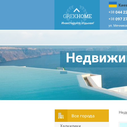
Кие
044 22
+38
097 27
+38
ул. Мечников
Недвижим
Нед
Всe города
Халкидики