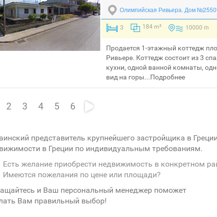
Олимпийская Ривьера.
Дом №2550
3
10000 m
184 m²
Продается 1-этажный коттедж пл
Ривьере. Коттедж состоит из 3 сп
кухни, одной ванной комнаты, од
вид на горы...
Подробнее
2
3
4
5
6
аинский представитель крупнейшего застройщика в Греци
вижимости в Греции по индивидуальным требованиям.
Есть желание приобрести недвижимость в конкретном ра
Имеются пожелания по цене или площади?
ащайтесь и Ваш персональный менеджер поможет
лать Вам правильный выбор!