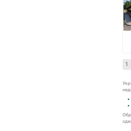
1
Укр
нед
Обр
сде