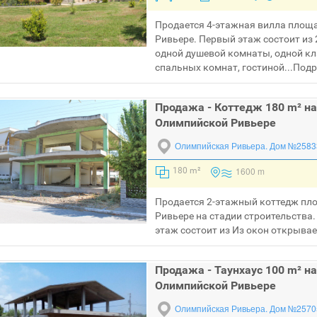
Продается 4-этажная вилла площ
Ривьере. Первый этаж состоит из 
одной душевой комнаты, одной кл
спальных комнат, гостиной...
Подр
Продажа - Коттедж 180 m² на
Олимпийской Ривьере
Олимпийская Ривьера.
Дом №2583
1600 m
180 m²
Продается 2-этажный коттедж пл
Ривьере на стадии строительства.
этаж состоит из Из окон открывает
Продажа - Таунхаус 100 m² на
Олимпийской Ривьере
Олимпийская Ривьера.
Дом №2570