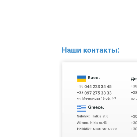
Наши контакты:
Киев:
Дн
+38
+3
044 223 34 45
+38
+3
097 275 33 33
ул. Мечникова 16 оф. 4-7
пр.
Greece:
+3
Saloniki:
Halkis st.8
+3
Athens:
Nikis st.43
+3
Halkidiki:
Nikiti str. 63088