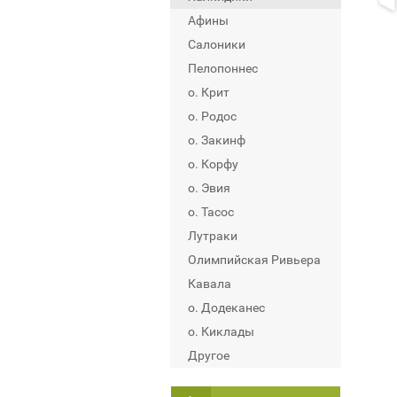
Афины
Салоники
Пелопоннес
о. Крит
о. Родос
о. Закинф
о. Корфу
о. Эвия
о. Тасос
Лутраки
Олимпийская Ривьера
Кавала
о. Додеканес
о. Киклады
Другое