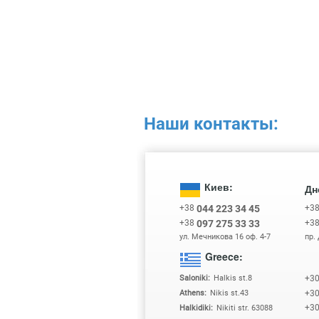
Наши контакты:
Киев:
Дн
+38
+3
044 223 34 45
+38
+3
097 275 33 33
ул. Мечникова 16 оф. 4-7
пр.
Greece:
+3
Saloniki:
Halkis st.8
+3
Athens:
Nikis st.43
+3
Halkidiki:
Nikiti str. 63088