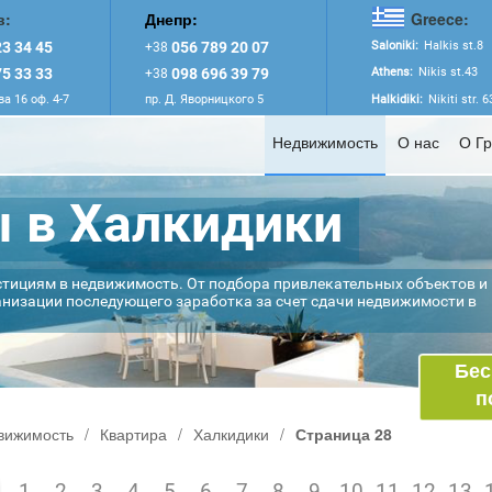
в:
Днепр:
Greece:
3 34 45
056 789 20 07
Saloniki:
Halkis st.8
+38
5 33 33
098 696 39 79
Athens:
Nikis st.43
+38
а 16 оф. 4-7
пр. Д. Яворницкого 5
Halkidiki:
Nikiti str. 
Недвижимость
О нас
О Г
 в Халкидики
стициям в недвижимость. От подбора привлекательных объектов и
анизации последующего заработка за счет сдачи недвижимости в
Бес
п
вижимость
/
Квартира
/
Халкидики
/
Страница 28