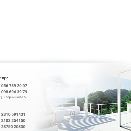
епр:
8
056 789 20 07
8
098 696 39 79
 Д. Яворницкого 5
2310 591431
0
2103 254150
0
0
23750 20330