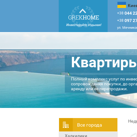
Кие
044 22
+38
097 27
+38
ул. Мечников
Квартиры
Полный комплекс услуг по инве
сопровождения покупки, до орг
аренду или ее перепродажи.
Нед
Всe города
Халкидики