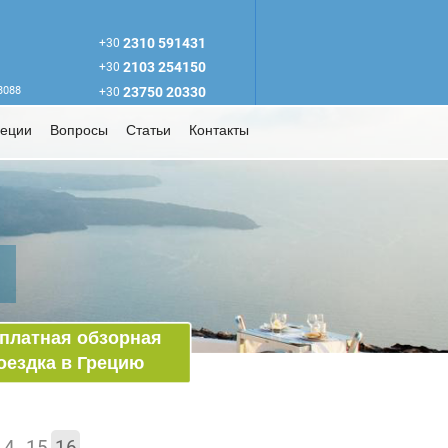
2310 591431
+30
2103 254150
+30
63088
23750 20330
+30
реции
Вопросы
Статьи
Контакты
платная обзорная
оездка в Грецию