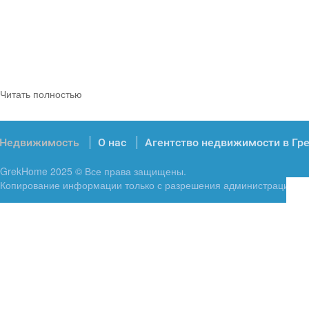
Читать полностью
Недвижимость
О нас
Агентство недвижимости в Гр
GrekHome 2025 © Все права защищены.
Копирование информации только с разрешения администрации.