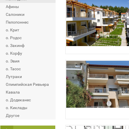
Афины
Салоники
Пелопоннес
о. Крит
о. Родос
о. Закинф
о. Корфу
о. Эвия
о. Тасос
Лутраки
Олимпийская Ривьера
Кавала
о. Додеканес
о. Киклады
Другое