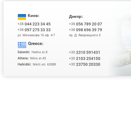
Киев:
Днепр:
044 223 34 45
056 789 20 07
+38
+38
097 275 33 33
098 696 39 79
+38
+38
ул. Мечникова 16 оф. 4-7
пр. Д. Яворницкого 5
Greece:
2310 591431
+30
Saloniki:
Halkis st.8
2103 254150
+30
Athens:
Nikis st.43
23750 20330
+30
Halkidiki:
Nikiti str. 63088