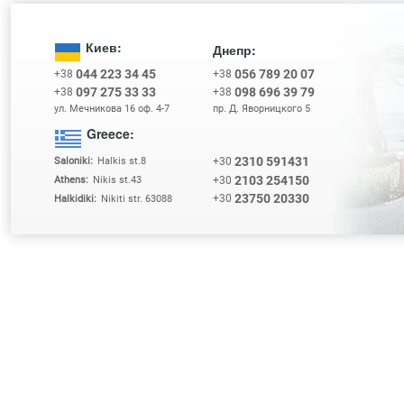
Киев:
Днепр:
044 223 34 45
056 789 20 07
+38
+38
097 275 33 33
098 696 39 79
+38
+38
ул. Мечникова 16 оф. 4-7
пр. Д. Яворницкого 5
Greece:
2310 591431
+30
Saloniki:
Halkis st.8
2103 254150
+30
Athens:
Nikis st.43
23750 20330
+30
Halkidiki:
Nikiti str. 63088