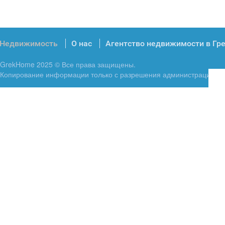
Недвижимость
О нас
Агентство недвижимости в Гр
GrekHome 2025 © Все права защищены.
Копирование информации только с разрешения администрации.