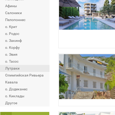
Афины
Салоники
Пелопоннес
о. Крит
о. Родос
о. Закинф
о. Корфу
о. Эвия
о. Тасос
Лутраки
Олимпийская Ривьера
Кавала
о. Додеканес
о. Киклады
Другое