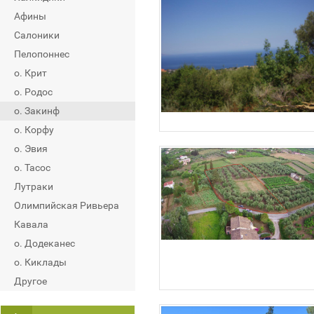
Афины
Салоники
Пелопоннес
о. Крит
о. Родос
о. Закинф
о. Корфу
о. Эвия
о. Тасос
Лутраки
Олимпийская Ривьера
Кавала
о. Додеканес
о. Киклады
Другое