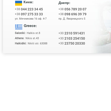
Киев:
Днепр:
044 223 34 45
056 789 20 07
+38
+38
097 275 33 33
098 696 39 79
+38
+38
ул. Мечникова 16 оф. 4-7
пр. Д. Яворницкого 5
Greece:
2310 591431
+30
Saloniki:
Halkis st.8
2103 254150
+30
Athens:
Nikis st.43
23750 20330
+30
Halkidiki:
Nikiti str. 63088