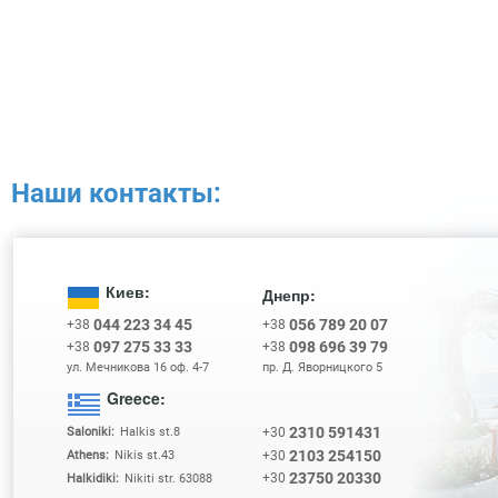
Наши контакты:
Киев:
Днепр:
044 223 34 45
056 789 20 07
+38
+38
097 275 33 33
098 696 39 79
+38
+38
ул. Мечникова 16 оф. 4-7
пр. Д. Яворницкого 5
Greece:
2310 591431
+30
Saloniki:
Halkis st.8
2103 254150
+30
Athens:
Nikis st.43
23750 20330
+30
Halkidiki:
Nikiti str. 63088