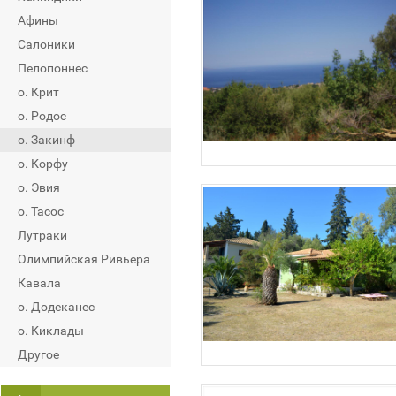
Афины
Салоники
Пелопоннес
о. Крит
о. Родос
о. Закинф
о. Корфу
о. Эвия
о. Тасос
Лутраки
Олимпийская Ривьера
Кавала
о. Додеканес
о. Киклады
Другое