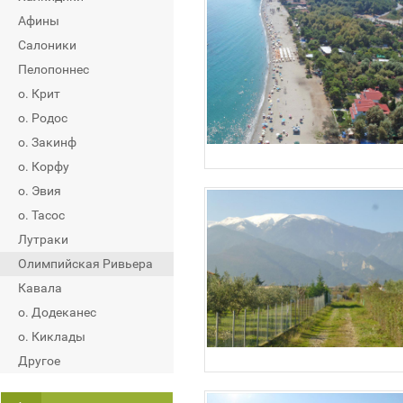
Афины
Салоники
Пелопоннес
о. Крит
о. Родос
о. Закинф
о. Корфу
о. Эвия
о. Тасос
Лутраки
Олимпийская Ривьера
Кавала
о. Додеканес
о. Киклады
Другое