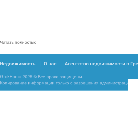
Читать полностью
Недвижимость
О нас
Агентство недвижимости в Гр
GrekHome 2025 © Все права защищены.
Копирование информации только с разрешения администрации.