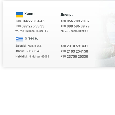
Киев:
Днепр:
044 223 34 45
056 789 20 07
+38
+38
097 275 33 33
098 696 39 79
+38
+38
ул. Мечникова 16 оф. 4-7
пр. Д. Яворницкого 5
Greece:
2310 591431
+30
Saloniki:
Halkis st.8
2103 254150
+30
Athens:
Nikis st.43
23750 20330
+30
Halkidiki:
Nikiti str. 63088