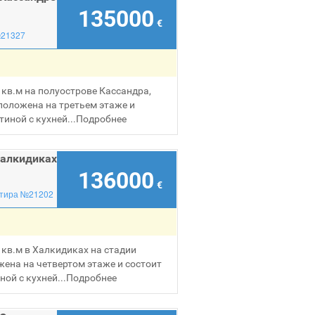
135000
€
№21327
кв.м на полуострове Кассандра,
положена на третьем этаже и
тиной с кухней...
Подробнее
Халкидиках
136000
€
тира №21202
кв.м в Халкидиках на стадии
жена на четвертом этаже и состоит
ой с кухней...
Подробнее