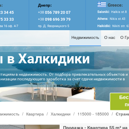
в:
Днепр:
Greece:
3 34 45
056 789 20 07
Saloniki:
Halkis st.8
+38
5 33 33
098 696 39 79
Athens:
Nikis st.43
+38
а 16 оф. 4-7
пр. Д. Яворницкого 5
Halkidiki:
Nikiti str. 
Недвижимость
О нас
О Г
 в Халкидики
стициям в недвижимость. От подбора привлекательных объектов и
анизации последующего заработка за счет сдачи недвижимости в
Бес
п
вижимость
/
Квартира
/
Халкидики
/
115000 - 185000
/
Стран
Продажа - Квартира 55 m² на