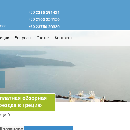
2310 591431
+30
2103 254150
+30
63088
23750 20330
+30
реции
Вопросы
Статьи
Контакты
платная обзорная
оездка в Грецию
ица 9
 Кассандре