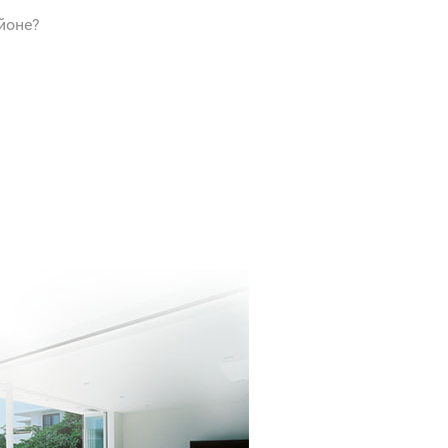
йоне?