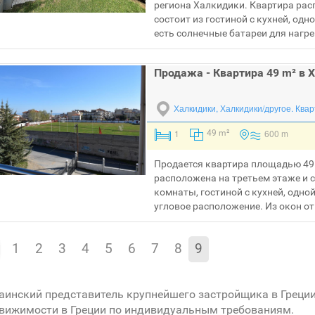
региона Халкидики. Квартира рас
состоит из гостиной с кухней, од
есть солнечные батареи для нагре
Продажа - Квартира 49 m² в 
Халкидики, Халкидики/другое.
Квар
1
600 m
49 m²
Продается квартира площадью 49 
расположена на третьем этаже и 
комнаты, гостиной с кухней, одно
угловое расположение. Из окон от
1
2
3
4
5
6
7
8
9
аинский представитель крупнейшего застройщика в Греци
вижимости в Греции по индивидуальным требованиям.