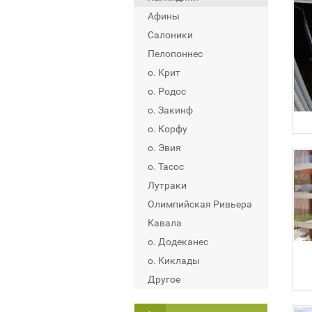
Афины
Салоники
Пелопоннес
о. Крит
о. Родос
о. Закинф
о. Корфу
о. Эвия
о. Тасос
Лутраки
Олимпийская Ривьера
Кавала
о. Додеканес
о. Киклады
Другое