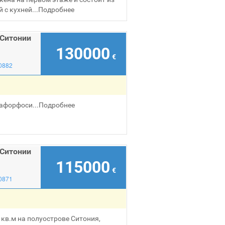
с кухней...
Подробнее
 Ситонии
130000
€
0882
афорфоси...
Подробнее
 Ситонии
115000
€
0871
кв.м на полуострове Ситония,