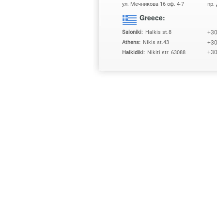
ул. Мечникова 16 оф. 4-7
пр.
Greece:
+3
Saloniki:
Halkis st.8
+3
Athens:
Nikis st.43
+3
Halkidiki:
Nikiti str. 63088