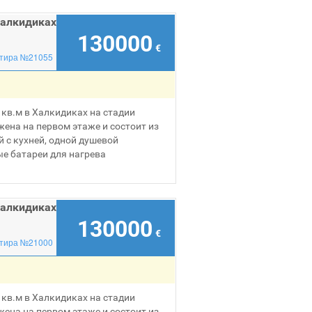
Халкидиках
130000
€
тира №21055
кв.м в Халкидиках на стадии
ена на первом этаже и состоит из
 с кухней, одной душевой
ые батареи для нагрева
Халкидиках
130000
€
тира №21000
кв.м в Халкидиках на стадии
ена на первом этаже и состоит из