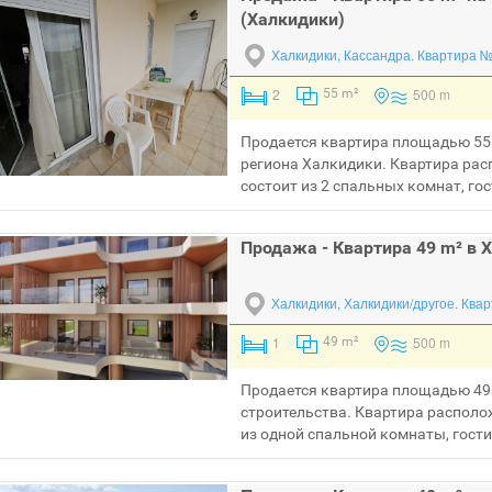
(Халкидики)
Халкидики, Кассандра.
Квартира 
2
500 m
55 m²
Продается квартира площадью 55 
региона Халкидики. Квартира рас
состоит из 2 спальных комнат, гос
Продажа - Квартира 49 m² в 
Халкидики, Халкидики/другое.
Квар
1
500 m
49 m²
Продается квартира площадью 49 
строительства. Квартира располо
из одной спальной комнаты, гостин