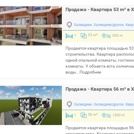
Продажа - Квартира 53 m² в 
Халкидики, Халкидики/другое.
Квар
1
500 m
53 m²
Продается квартира площадью 53 
строительства. Квартира располож
одной спальной комнаты, гостиной
комнаты. У объекта есть солнечн
воды...
Подробнее
Продажа - Квартира 56 m² в 
Халкидики, Халкидики/другое.
Квар
1
1300 m
56 m²
Продается квартира площадью 56 
строительства. Квартира располож