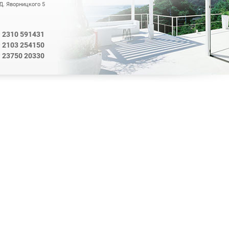
 Д. Яворницкого 5
2310 591431
0
2103 254150
0
0
23750 20330