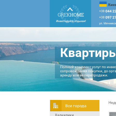
Кие
044 22
+38
097 27
+38
ул. Мечников
Квартиры
Полный комплекс услуг по инве
сопровождения покупки, до орг
аренду или ее перепродажи.
Нед
Всe города
Халкидики