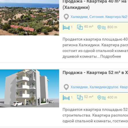
Продажа - Квартира 40 m² на
(Халкидики)
Халкидики, Ситония.
Квартира №2
1
800 m
40 m²
Продается квартира площадью 40 
региона Халкидики. Квартира рас
состоит из одной спальной комнат
душевой комнаты...
Подробнее
Продажа - Квартира 52 m² в 
Халкидики, Халкидики/другое.
Квар
1
400 m
52 m²
Продается квартира площадью 52 
строительства. Квартира располож
одной спальной комнаты, гостиной