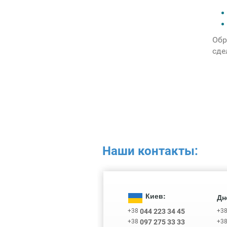
Обр
сде
Наши контакты:
Киев:
Дн
+38
+3
044 223 34 45
+38
+3
097 275 33 33