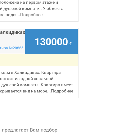
положена на первом этаже и
ной душевой комнаты. У объекта
ва воды...
Подробнее
Халкидиках
130000
€
тира №20865
кв.м в Халкидиках. Квартира
состоит из одной спальной
й душевой комнаты. Квартира имеет
крывается вид на море...
Подробнее
и предлагает Вам подбор