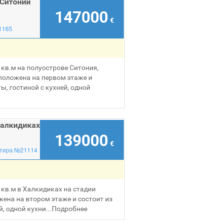
 Ситонии
147000
€
1165
кв.м на полуострове Ситония,
положена на первом этаже и
ы, гостиной с кухней, одной
Халкидиках
139000
€
тира №21114
кв.м в Халкидиках на стадии
ена на втором этаже и состоит из
, одной кухни...
Подробнее