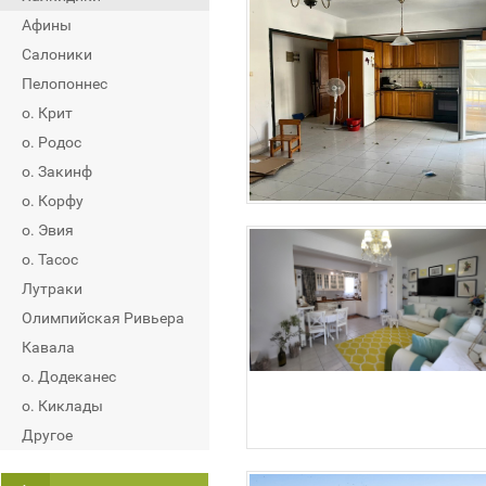
Афины
Салоники
Пелопоннес
о. Крит
о. Родос
о. Закинф
о. Корфу
о. Эвия
о. Тасос
Лутраки
Олимпийская Ривьера
Кавала
о. Додеканес
о. Киклады
Другое