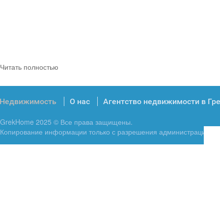
Читать полностью
Недвижимость
О нас
Агентство недвижимости в Гр
GrekHome 2025 © Все права защищены.
Копирование информации только с разрешения администрации.