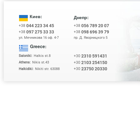
Киев:
Днепр:
044 223 34 45
056 789 20 07
+38
+38
097 275 33 33
098 696 39 79
+38
+38
ул. Мечникова 16 оф. 4-7
пр. Д. Яворницкого 5
Greece:
2310 591431
+30
Saloniki:
Halkis st.8
2103 254150
+30
Athens:
Nikis st.43
23750 20330
+30
Halkidiki:
Nikiti str. 63088