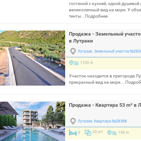
гостиной с кухней, одной душевой
великолепный вид на море. У объе
тенты...
Подробнее
Продажа - Земельный участо
в Лутраки
Лутраки.
Земельный участок №283
1100 m
Участок находится в пригороде Лу
прекрасный вид на море....
Подроб
Продажа - Квартира 53 m² в 
Лутраки.
Квартира №28388
2
150 m
53 m²