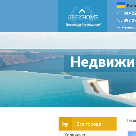
Кие
044 22
+38
097 27
+38
ул. Мечников
Недвижим
Нед
Всe города
Халкидики