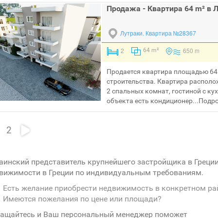
Продажа - Квартира 64 m² в 
Лутраки.
Квартира №28367
2
650 m
64 m²
Продается квартира площадью 64 
строительства. Квартира располож
2 спальных комнат, гостиной с ку
объекта есть кондиционер...
Подро
2
аинский представитель крупнейшего застройщика в Греци
вижимости в Греции по индивидуальным требованиям.
Есть желание приобрести недвижимость в конкретном ра
Имеются пожелания по цене или площади?
ащайтесь и Ваш персональный менеджер поможет