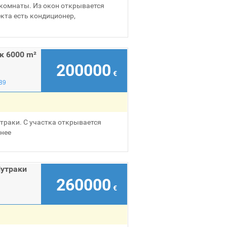
 комнаты. Из окон открывается
кта есть кондиционер,
к 6000 m²
200000
€
89
траки. С участка открывается
нее
Лутраки
260000
€