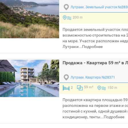
Лутраки.
Земельный участок №283
200 m
Продается земельный участок пло
возможностью строительства на 2
на море. Участок расположен нед
Лутраки...
Подробнее
Продажа - Квартира 59 m² в 
Лутраки.
Квартира №28371
2
150 m
59 m²
Продается квартира площадью 59 
расположена на первом этаже и со
гостиной с кухней, одной душевой
кондиционер, тенты...
Подробнее