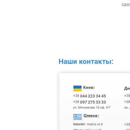
сде
Наши контакты:
Киев:
Дн
+38
+3
044 223 34 45
+38
+3
097 275 33 33
ул. Мечникова 16 оф. 4-7
пр.
Greece:
+3
Saloniki:
Halkis st.8