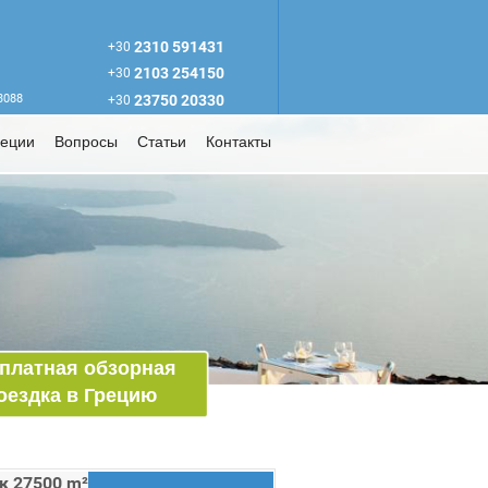
2310 591431
+30
2103 254150
+30
63088
23750 20330
+30
реции
Вопросы
Статьи
Контакты
платная обзорная
оездка в Грецию
к 27500 m²