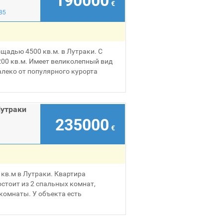
190000
€
85
щадью 4500 кв.м. в Лутраки. С
00 кв.м. Имеет великолепный вид
алеко от популярного курорта
Лутраки
235000
€
кв.м в Лутраки. Квартира
стоит из 2 спальных комнат,
 комнаты. У объекта есть