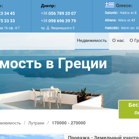
в:
Днепр:
Greece:
3 34 45
056 789 20 07
Saloniki:
Halkis st.8
+38
5 33 33
098 696 39 79
Athens:
Nikis st.43
+38
а 16 оф. 4-7
пр. Д. Яворницкого 5
Halkidiki:
Nikiti str. 
Недвижимость
О нас
О Г
ость в Греции
Бес
п
вижимость
/
Лутраки
/
170000 - 270000
Продажа - Земельный участо