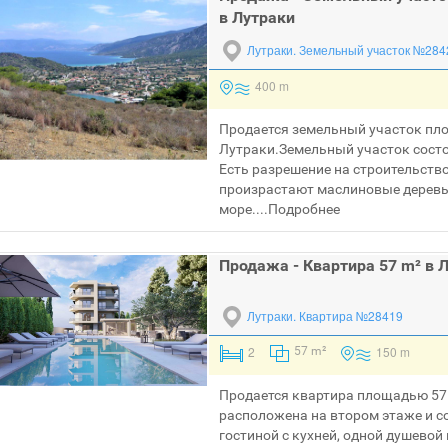
в Лутраки
Лутраки.
Земельный участок №284
400 m
Продается земельный участок пло
Лутраки.Земельный участок состо
Есть разрешение на строительство
произрастают маслиновые деревья
море....
Подробнее
Продажа - Квартира 57 m² в 
Лутраки.
Квартира №28419
2
150 m
57 m²
Продается квартира площадью 57 
расположена на втором этаже и со
гостиной с кухней, одной душевой