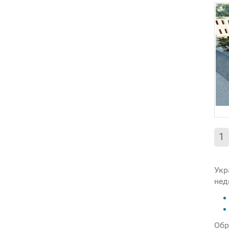
1
Укр
нед
Обр