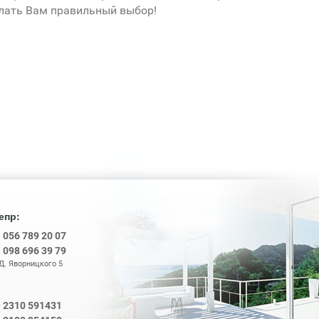
лать Вам правильный выбор!
епр:
8
056 789 20 07
8
098 696 39 79
 Д. Яворницкого 5
2310 591431
0