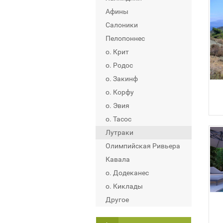
Афины
Салоники
Пелопоннес
о. Крит
о. Родос
о. Закинф
о. Корфу
о. Эвия
о. Тасос
Лутраки
Олимпийская Ривьера
Кавала
о. Додеканес
о. Киклады
Другое