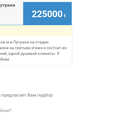
Лутраки
225000
€
кв.м в Лутраки на стадии
ена на третьем этаже и состоит из
хней, одной душевой комнаты. У
бнее
и предлагает Вам подбор
йоне?