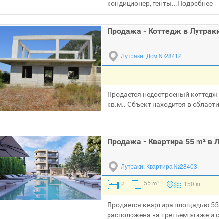
кондиционер, тенты...
Подробнее
Продажа - Коттедж в Лутрак
Лутраки.
Дом №28412
Продается недостроеный коттедж 
кв.м.. Объект находится в области
Продажа - Квартира 55 m² в 
Лутраки.
Квартира №28403
2
150 m
55 m²
Продается квартира площадью 55 
расположена на третьем этаже и с