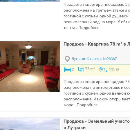
Продается квартира площадью 53 
расположена на третьем этаже и с
гостиной с кухней, одной душевой
великолепный вид на море. У объе
тенты...
Подробнее
Продажа - Квартира 78 m² в 
Лутраки.
Квартира №28387
2
535 m
78 m²
Продается квартира площадью 78 
расположена на пятом этаже и сос
гостиной с кухней, одной ванной 
расположение. Из окон открывает
море...
Подробнее
Продажа - Земельный участо
в Лутраки